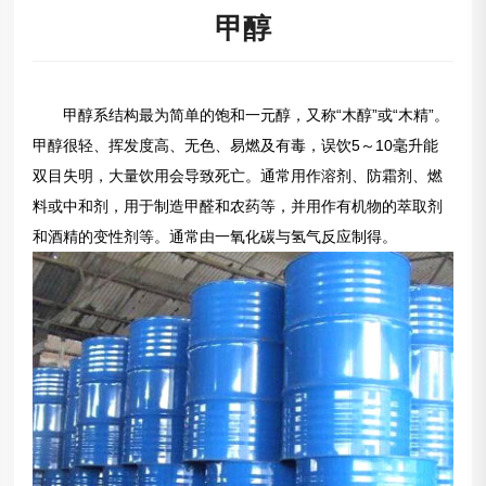
甲醇
(DMP)
邻苯二甲酸二乙酯
(DEP)
甲醇系结构最为简单的饱和一元醇，又称“木醇”或“木精”。
甲醇很轻、挥发度高、无色、易燃及有毒，误饮5～10毫升能
双目失明，大量饮用会导致死亡。通常用作溶剂、防霜剂、燃
料或中和剂，用于制造甲醛和农药等，并用作有机物的萃取剂
和酒精的变性剂等。通常由一氧化碳与氢气反应制得。