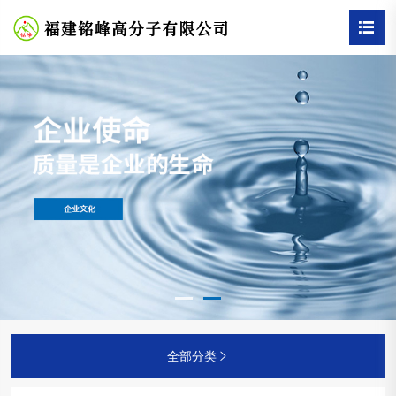


公司简介
浓硫酸
联系我们
公司文化
乙醇
基础设施
甲醇
苯酐（韩国艾敬）
柠檬酸三乙酯(TEC)
三醋酸甘油酯(CAS)
邻苯二甲酸二仲辛酯
全部分类

（DCP）
邻苯二甲酸二甲酯